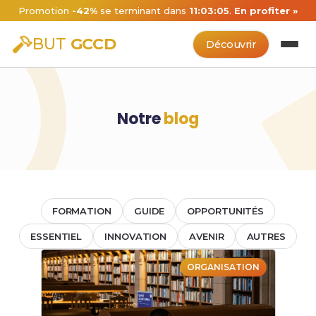
Promotion
-42%
se terminant dans
11:03:05
.
En profiter »
BUT
GCCD
Découvrir
Notre
blog
FORMATION
GUIDE
OPPORTUNITÉS
ESSENTIEL
INNOVATION
AVENIR
AUTRES
ORGANISATION