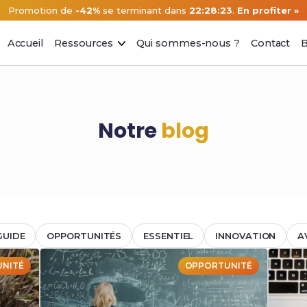
Promotion de
-42%
se terminant dans
22:28:23
.
En profiter »
Accueil
Ressources
Qui sommes-nous ?
Contact
B
Notre
blog
GUIDE
OPPORTUNITÉS
ESSENTIEL
INNOVATION
A
NITÉ
OPPORTUNITÉ