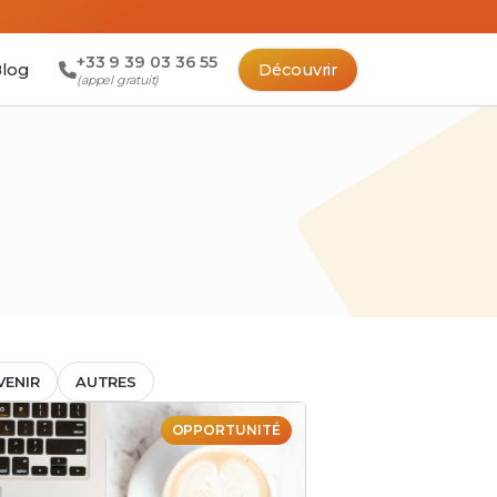
+33 9 39 03 36 55
log
Découvrir
(appel gratuit)
VENIR
AUTRES
OPPORTUNITÉ