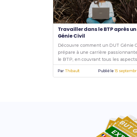
Travailler dans le BTP après u
Génie Civil
Découvre comment un DUT Génie Ci
prépare à une carrière passionnant
le BTP, en couvrant tous les aspect
bâtiment et génie civil.
Par
Thibault
Publié le
15 septemb