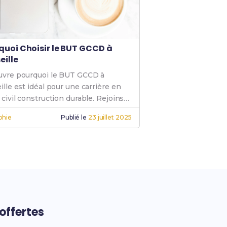
quoi Choisir le BUT GCCD à
eille
vre pourquoi le BUT GCCD à
ille est idéal pour une carrière en
 civil construction durable. Rejoins
Génie Civil pour un avenir
phie
Publié le
23 juillet 2025
tteur.
offertes