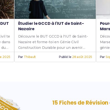
n DUT
Étudier le GCCD à l'IUT de Saint-
Pour
Nazaire
Mars
vil te
Découvre le BUT GCCD à l'IUT de Saint-
Décou
e dans
Nazaire et forme-toi en Génie Civil
Marse
s du
Construction Durable pour un avenir
génie
prometteur dans ce secteur en pleine
l'IUT 
re 2025
Par
Thibault
Publié le
28 août 2025
Par
So
croissance.
prome
15 Fiches de Révision