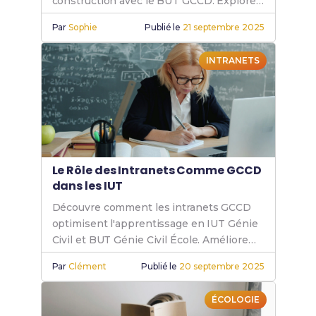
construction avec le BUT GCCD. Explore
la formation en génie civil pour un avenir
Par
Sophie
Publié le
21 septembre 2025
prometteur.
INTRANETS
Le Rôle des Intranets Comme GCCD
dans les IUT
Découvre comment les intranets GCCD
optimisent l'apprentissage en IUT Génie
Civil et BUT Génie Civil École. Améliore
tes compétences en IUT GCCD grâce à
Par
Clément
Publié le
20 septembre 2025
cet outil essentiel.
ÉCOLOGIE