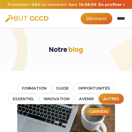
Promotion
-42%
se terminant dans
14:36:57
.
En profiter »
BUT
GCCD
Découvrir
Notre
blog
FORMATION
GUIDE
OPPORTUNITÉS
ESSENTIEL
INNOVATION
AVENIR
AUTRES
CARRIÈRE