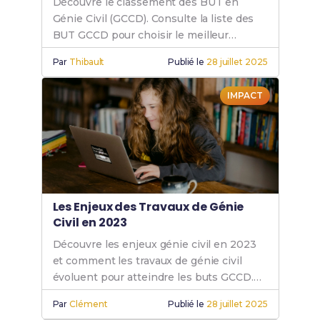
Découvre le classement des BUT en
Génie Civil (GCCD). Consulte la liste des
BUT GCCD pour choisir le meilleur
parcours en génie civil pour toi.
Par
Thibault
Publié le
28 juillet 2025
IMPACT
Les Enjeux des Travaux de Génie
Civil en 2023
Découvre les enjeux génie civil en 2023
et comment les travaux de génie civil
évoluent pour atteindre les buts GCCD.
Plonge dans le futur du génie civil.
Par
Clément
Publié le
28 juillet 2025