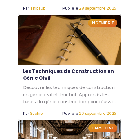
durable avec le BUT GCCD.
Par
Thibault
Publié le
28 septembre 2025
INGÉNIERIE
Les Techniques de Construction en
Génie Civil
Découvre les techniques de construction
en génie civil et leur but. Apprends les
bases du génie construction pour réussir
dans le domaine du GCCD.
Par
Sophie
Publié le
23 septembre 2025
CAPSTONE