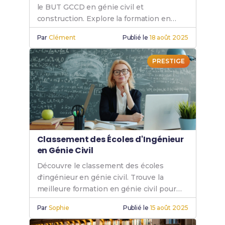
le BUT GCCD en génie civil et
construction. Explore la formation en
génie civil pour réussir ton BUT GCCD.
Par
Clément
Publié le
18 août 2025
PRESTIGE
Classement des Écoles d'Ingénieur
en Génie Civil
Découvre le classement des écoles
d'ingénieur en génie civil. Trouve la
meilleure formation en génie civil pour
ton avenir et explore les meilleures
Par
Sophie
Publié le
15 août 2025
écoles de génie civil.