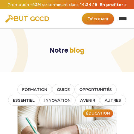
Promotion
-42%
se terminant dans
14:24:18
.
En profiter »
BUT
GCCD
Découvrir
Notre
blog
FORMATION
GUIDE
OPPORTUNITÉS
ESSENTIEL
INNOVATION
AVENIR
AUTRES
ÉDUCATION